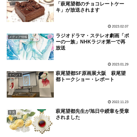
「萩尾望都のチョコレートケー
キ」が放送されます
2023.02.07
ラジオドラマ・ステレオ劇画「ポ
メディア情報
ーの一族」NHKラジオ第一で再
放送
2023.01.29
萩尾望都SF原画展大阪 萩尾望
イベント
都トークショー・レポート
2022.11.23
萩尾望都先生が旭日中綬章を受章
受賞
されました