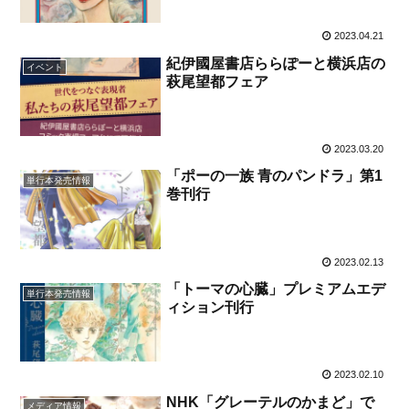
2023.04.21
紀伊國屋書店ららぽーと横浜店の
イベント
萩尾望都フェア
2023.03.20
「ポーの一族 青のパンドラ」第1
単行本発売情報
巻刊行
2023.02.13
「トーマの心臓」プレミアムエデ
単行本発売情報
ィション刊行
2023.02.10
NHK「グレーテルのかまど」で
メディア情報