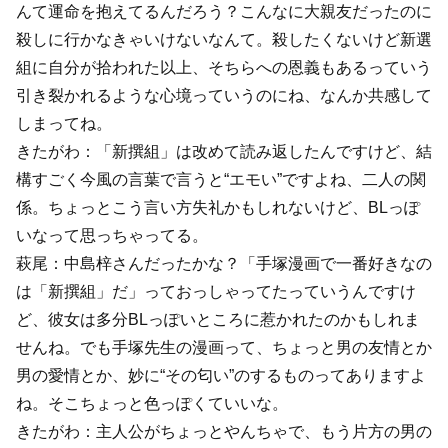
んて運命を抱えてるんだろう？こんなに大親友だったのに
殺しに行かなきゃいけないなんて。殺したくないけど新選
組に自分が拾われた以上、そちらへの恩義もあるっていう
引き裂かれるような心境っていうのにね、なんか共感して
しまってね。
きたがわ：「新撰組」は改めて読み返したんですけど、結
構すごく今風の言葉で言うと“エモい”ですよね、二人の関
係。ちょっとこう言い方失礼かもしれないけど、BLっぽ
いなって思っちゃってる。
萩尾：中島梓さんだったかな？「手塚漫画で一番好きなの
は「新撰組」だ」っておっしゃってたっていうんですけ
ど、彼女は多分BLっぽいところに惹かれたのかもしれま
せんね。でも手塚先生の漫画って、ちょっと男の友情とか
男の愛情とか、妙に“その匂い”のするものってありますよ
ね。そこちょっと色っぽくていいな。
きたがわ：主人公がちょっとやんちゃで、もう片方の男の