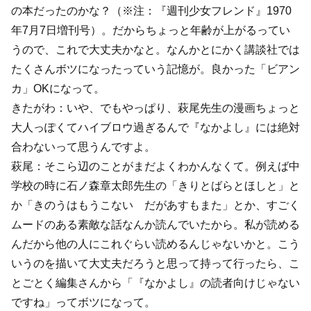
の本だったのかな？（※注：『週刊少女フレンド』1970
年7月7日増刊号）。だからちょっと年齢が上がるってい
うので、これで大丈夫かなと。なんかとにかく講談社では
たくさんボツになったっていう記憶が。良かった「ビアン
カ」OKになって。
きたがわ：いや、でもやっぱり、萩尾先生の漫画ちょっと
大人っぽくてハイブロウ過ぎるんで『なかよし』には絶対
合わないって思うんですよ。
萩尾：そこら辺のことがまだよくわかんなくて。例えば中
学校の時に石ノ森章太郎先生の「きりとばらとほしと」と
か「きのうはもうこない だがあすもまた」とか、すごく
ムードのある素敵な話なんか読んでいたから。私が読める
んだから他の人にこれぐらい読めるんじゃないかと。こう
いうのを描いて大丈夫だろうと思って持って行ったら、こ
とごとく編集さんから「『なかよし』の読者向けじゃない
ですね」ってボツになって。