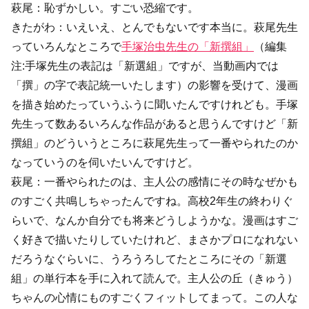
萩尾：恥ずかしい。すごい恐縮です。
きたがわ：いえいえ、とんでもないです本当に。萩尾先生
っていろんなところで
手塚治虫先生の「新撰組」
（編集
注:手塚先生の表記は「新選組」ですが、当動画内では
「撰」の字で表記統一いたします）の影響を受けて、漫画
を描き始めたっていうふうに聞いたんですけれども。手塚
先生って数あるいろんな作品があると思うんですけど「新
撰組」のどういうところに萩尾先生って一番やられたのか
なっていうのを伺いたいんですけど。
萩尾：一番やられたのは、主人公の感情にその時なぜかも
のすごく共鳴しちゃったんですね。高校2年生の終わりぐ
らいで、なんか自分でも将来どうしようかな。漫画はすご
く好きで描いたりしていたけれど、まさかプロになれない
だろうなぐらいに、うろうろしてたところにその「新選
組」の単行本を手に入れて読んで。主人公の丘（きゅう）
ちゃんの心情にものすごくフィットしてまって。この人な