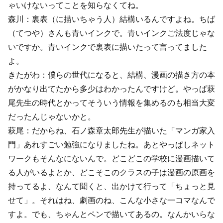
ゃいけないってことを知らなくてね。
森川：裏表（に描いちゃう人）結構いるんですよね。ちば
（てつや）さんも青いインクで。青いインクご法度じゃな
いですか。青いインクで裏表に描いたって言ってました
よ。
きたがわ：僕らの世代になると、結構、漫画の描き方の本
がかなり出てたから多少はわかったんですけど。やっぱ萩
尾先生の時代とかってそういう情報を集めるのも相当大変
だったんじゃないかと。
萩尾：だからね、石ノ森章太郎先生が描いた「マンガ家入
門」あれすごい勉強になりましたね。あとやっぱしネット
ワークもそんなにないんで。どこどこの学校に漫画描いて
る人がいるよとか、どこそこのクラスの子は漫画の原画を
持ってるよ、なんて聞くと、出かけて行って「ちょっと見
せて」。それはね、劇画のね、こんな小さな一コマなんで
すよ。でも、ちゃんとペンで描いてあるの。なんかいらな