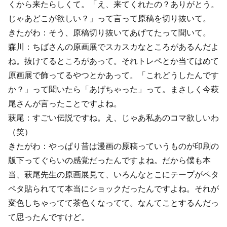
くから来たらしくて。「え、来てくれたの？ありがとう。
じゃあどこが欲しい？」って言って原稿を切り抜いて。
きたがわ：そう、原稿切り抜いてあげてたって聞いて。
森川：ちばさんの原画展でスカスカなところがあるんだよ
ね。抜けてるところがあって。それトレペとか当てはめて
原画展で飾ってるやつとかあって。「これどうしたんです
か？」って聞いたら「あげちゃった」って。まさしく今萩
尾さんが言ったことですよね。
萩尾：すごい伝説ですね。え、じゃあ私あのコマ欲しいわ
（笑）
きたがわ：やっぱり昔は漫画の原稿っていうものが印刷の
版下ってぐらいの感覚だったんですよね。だから僕も本
当、萩尾先生の原画展見て、いろんなとこにテープがペタ
ペタ貼られてて本当にショックだったんですよね。それが
変色しちゃってて茶色くなってて。なんてことするんだっ
て思ったんですけど。