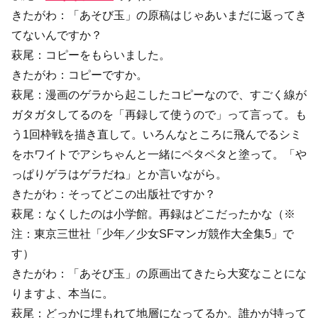
きたがわ：「あそび玉」の原稿はじゃあいまだに返ってき
てないんですか？
萩尾：コピーをもらいました。
きたがわ：コピーですか。
萩尾：漫画のゲラから起こしたコピーなので、すごく線が
ガタガタしてるのを「再録して使うので」って言って。も
う1回枠戦を描き直して。いろんなところに飛んでるシミ
をホワイトでアシちゃんと一緒にペタペタと塗って。「や
っぱりゲラはゲラだね」とか言いながら。
きたがわ：そってどこの出版社ですか？
萩尾：なくしたのは小学館。再録はどこだったかな（※
注：東京三世社「少年／少女SFマンガ競作大全集5」で
す）
きたがわ：「あそび玉」の原画出てきたら大変なことにな
りますよ、本当に。
萩尾：どっかに埋もれて地層になってるか。誰かが持って