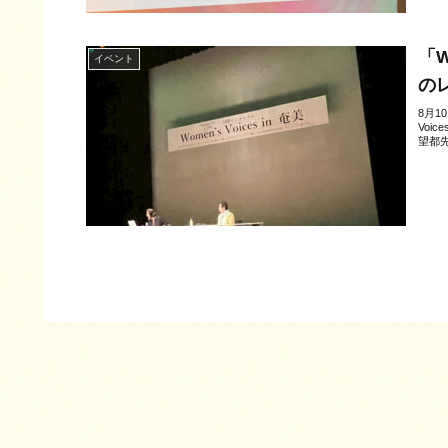
「W
イベント
の
8月1
Voi
望都