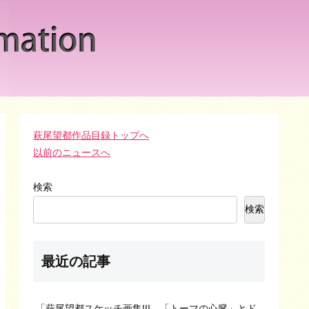
萩尾望都作品目録トップへ
以前のニュースへ
検索
検索
最近の記事
「萩尾望都スケッチ画集III―「トーマの心臓」とド