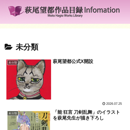
未分類
萩尾望都公式X開設
未分類
2026.07.25
「能 狂言 刀剣乱舞」のイラスト
未分類
を萩尾先生が描き下ろし