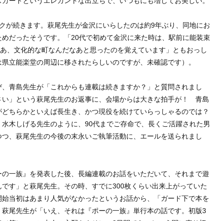
スカートというエレガントな出立ちで、いつもにも増してお美しい。
クが続きます。萩尾先生が金沢にいらしたのは約9年ぶり、同地にお
めだったそうです。「20代で初めて金沢に来た時は、駅前に能装束
なあ、文化的な町なんだなあと思ったのを覚えています」ともおっし
は県立能楽堂の周辺に移されたらしいのですが、未確認です）。
、青島先生が「これからも連載は続きますか？」と質問されまし
さい」という萩尾先生のお返事に、会場からは大きな拍手が！ 青島
がどちらかといえば長生き、かつ現役を続けていらっしゃるのでは？
水木しげる先生のように、90代までご存命で、長くご活躍された男
つつ、萩尾先生の今後の末永いご執筆活動に、エールを送られまし
の一族』を発表した後、長編連載のお話をいただいて、それまで遊
です」と萩尾先生。その時、すでに300枚くらい出来上がっていた
開始当初はあまり人気がなかったというお話から、「ガード下で本を
。萩尾先生が「いえ、それは『ポーの一族』単行本の話です。初版3