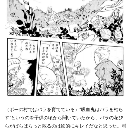
（ポーの村ではバラを育てている）“吸血鬼はバラを枯ら
す”というのを子供の頃から聞いていたから、バラの花び
らがぱらぱらっと散るのは絵的にキレイだなと思った。村