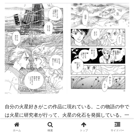
自分の火星好きがこの作品に現れている。この物語の中で
は火星に研究者が行って、火星の化石を発掘している。一
方で、キリヤという地球の少年のところに幻想がやってく
ホーム
検索
トップ
サイドバー
る。この青葉という少女が「私たちは昔一緒に火星でいた