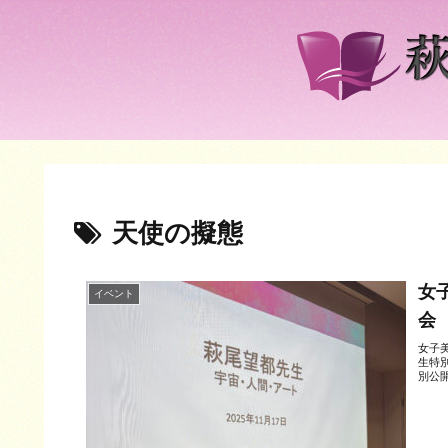
天使の擬態
女
イベント
会
女子
生特別
別公