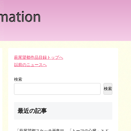
萩尾望都作品目録トップへ
以前のニュースへ
検索
検索
最近の記事
「萩尾望都スケッチ画集III―「トーマの心臓」とド