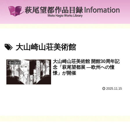
大山崎山荘美術館
大山崎山荘美術館 開館30周年記
イベント
念「萩尾望都展 ―欧州への憧
憬」が開催
2025.11.15