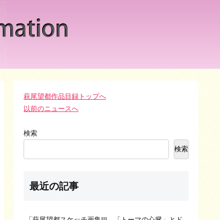
萩尾望都作品目録トップへ
以前のニュースへ
検索
検索
最近の記事
「萩尾望都スケッチ画集III―「トーマの心臓」とド