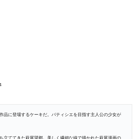
4
画作品に登場するケーキだ。パティシエを目指す主人公の少女が
打ち立ててきた萩尾望都。美しく繊細な線で描かれた萩尾漫画の