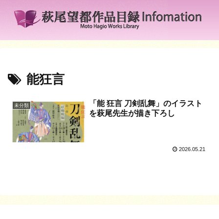
能狂言
「能 狂言 刀剣乱舞」のイラスト
未分類
を萩尾先生が描き下ろし
2026.05.21